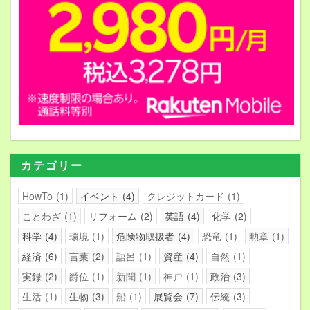
カテゴリー
HowTo
1
イベント
4
クレジットカード
1
ことわざ
1
リフォーム
2
英語
4
化学
2
科学
4
環境
1
危険物取扱者
4
恐竜
1
勲章
1
経済
6
言葉
2
語呂
1
資産
4
自然
1
実録
2
爵位
1
新聞
1
神戸
1
政治
3
生活
1
生物
3
船
1
展覧会
7
伝統
3