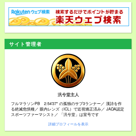
サイト管理者
汎兮堂主人
フルマラソンPB 2:54'37" の孤独のサブ3ランナー／ 漢詩を作
る絶滅危惧種／ 眼内レンズ（ICL）で近視矯正済み／ JADA認定
スポーツファーマシスト／ 「汎兮堂」は室号です
詳細プロフィールを表示