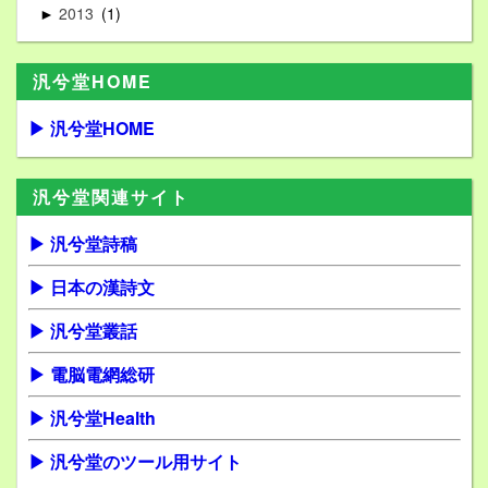
2013
1
►
汎兮堂HOME
▶ 汎兮堂HOME
汎兮堂関連サイト
▶ 汎兮堂詩稿
▶ 日本の漢詩文
▶ 汎兮堂叢話
▶ 電脳電網総研
▶ 汎兮堂Health
▶ 汎兮堂のツール用サイト