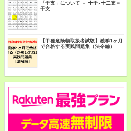
「干支」について － 十干×十二支＝
干支
【甲種危険物取扱者試験】独学1ヶ月
で合格する実践問題集（法令編）